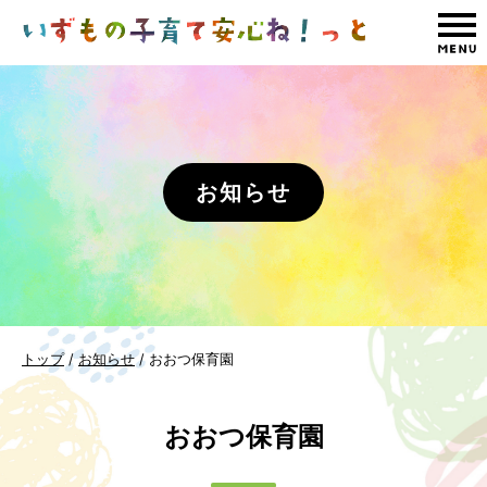
このページの本文へ
お知らせ
現
トップ
/
お知らせ
/
おおつ保育園
在
の
おおつ保育園
位
置：