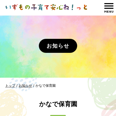
このページの本文へ
お知らせ
現
トップ
/
お知らせ
/
かなで保育園
在
の
かなで保育園
位
置：