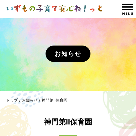
このページの本文へ
お知らせ
現
トップ
/
お知らせ
/
神門第Ⅱ保育園
在
の
神門第Ⅱ保育園
位
置：